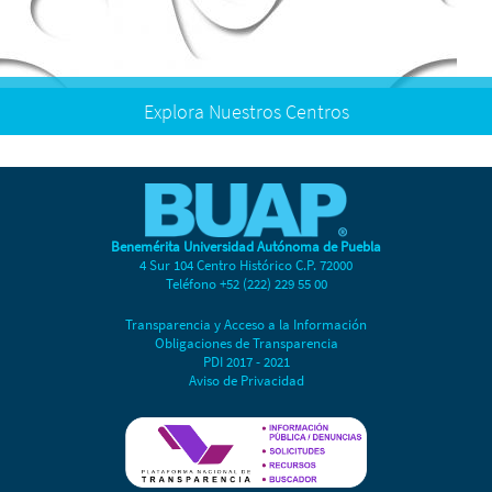
Explora Nuestros Centros
Centro de Agroecología
Centro de Investigaciones en Ciencias Microbiológicas
Centro de Investigaciones en Biodiversidad, Alimentación
y Cambio Climático
Centro de Investigaciones en Dispositivos
Benemérita Universidad Autónoma de Puebla
Semiconductores
4 Sur 104 Centro Histórico C.P. 72000
Teléfono +52 (222) 229 55 00
Centro de Investigaciones en Fisicoquímica de Materiales
Transparencia y Acceso a la Información
Centro de Química
Obligaciones de Transparencia
Centro de Investigaciones en Ciencias Agrícolas
PDI 2017 - 2021
Aviso de Privacidad
Oferta Academica